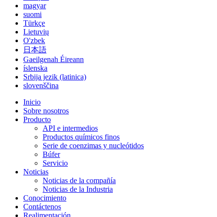
magyar
suomi
Türkçe
Lietuvių
O'zbek
日本語
Gaeilgenah Éireann
íslenska
Srbija jezik (latinica)
slovenščina
Inicio
Sobre nosotros
Producto
API e intermedios
Productos químicos finos
Serie de coenzimas y nucleótidos
Búfer
Servicio
Noticias
Noticias de la compañía
Noticias de la Industria
Conocimiento
Contáctenos
Realimentación