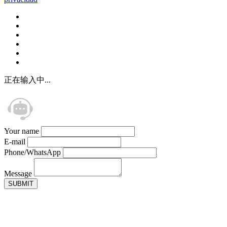
正在输入中...
Your name
E-mail
Phone/WhatsApp
Message
SUBMIT