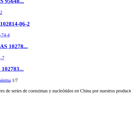
AS 95648...
S 102814-06-2
CAS 10278...
S 102783...
página
1/7
s de series de coenzimas y nucleótidos en China por nuestros productos