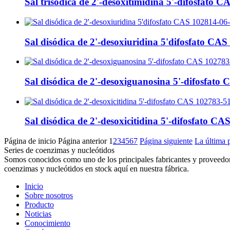
Sal trisódica de 2'-desoxitimidina 5'-difosfato C
Sal disódica de 2'-desoxiuridina 5'difosfato CA
Sal disódica de 2'-desoxiguanosina 5'-difosfato 
Sal disódica de 2'-desoxicitidina 5'-difosfato CA
Página de inicio
Página anterior
1
2
3
4
5
6
7
Página siguiente
La última 
Series de coenzimas y nucleótidos
Somos conocidos como uno de los principales fabricantes y proveedore
coenzimas y nucleótidos en stock aquí en nuestra fábrica.
Inicio
Sobre nosotros
Producto
Noticias
Conocimiento