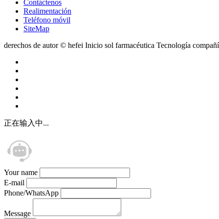
Contáctenos
Realimentación
Teléfono móvil
SiteMap
derechos de autor © hefei Inicio sol farmacéutica Tecnología compa
正在输入中...
Your name
E-mail
Phone/WhatsApp
Message