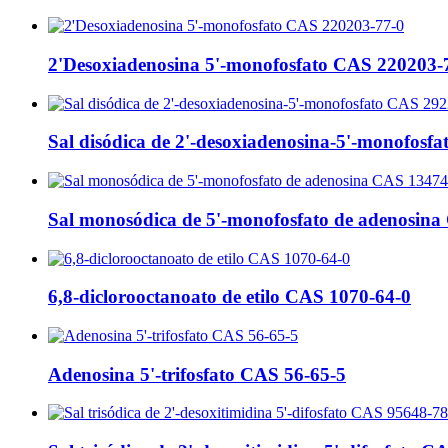
2'Desoxiadenosina 5'-monofosfato CAS 220203-
Sal disódica de 2'-desoxiadenosina-5'-monofosfa
Sal monosódica de 5'-monofosfato de adenosin
6,8-diclorooctanoato de etilo CAS 1070-64-0
Adenosina 5'-trifosfato CAS 56-65-5