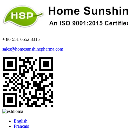
+ 86-551-6552 3315
sales@homesunshinepharma.com
Idioma
English
Français