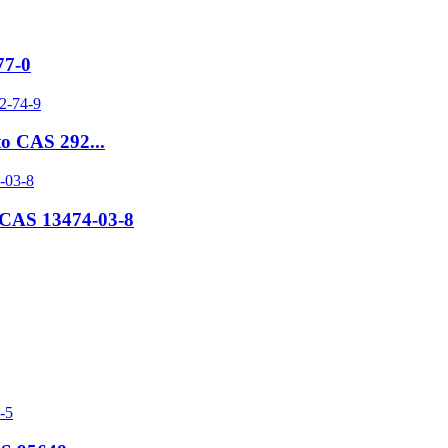
77-0
to CAS 292...
a CAS 13474-03-8