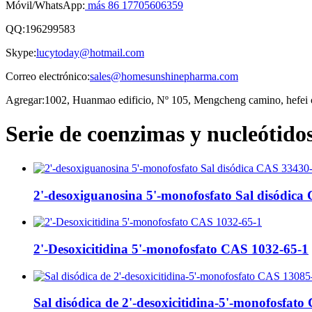
Móvil/WhatsApp:
más 86 17705606359
QQ:
196299583
Skype:
lucytoday@hotmail.com
Correo electrónico:
sales@homesunshinepharma.com
Agregar:
1002, Huanmao edificio, Nº 105, Mengcheng camino, hefei 
Serie de coenzimas y nucleótido
2'-desoxiguanosina 5'-monofosfato Sal disódica 
2'-Desoxicitidina 5'-monofosfato CAS 1032-65-1
Sal disódica de 2'-desoxicitidina-5'-monofosfato