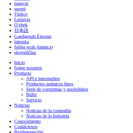
magyar
suomi
Türkçe
Lietuvių
O'zbek
日本語
Gaeilgenah Éireann
íslenska
Srbija jezik (latinica)
slovenščina
Inicio
Sobre nosotros
Producto
API e intermedios
Productos químicos finos
Serie de coenzimas y nucleótidos
Búfer
Servicio
Noticias
Noticias de la compañía
Noticias de la Industria
Conocimiento
Contáctenos
Realimentación