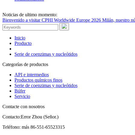
Noticias de ultimo momento:
Bienvenido a visitar CPHI Worldwide Europe 2026 Milán, nuestro nú
Inicio
Producto
Serie de coenzimas y nucleótidos
Categorías de productos
API e intermedios
Productos químicos finos
Serie de coenzimas y nucleótidos
Búfer
Servicio
Contacte con nosotros
Contacto:
Error Zhou (Señor.)
Teléfono:
más 86-551-65523315