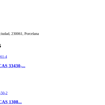
ciudad, 230061, Porcelana
s
CAS 33430-...
 CAS 1308...