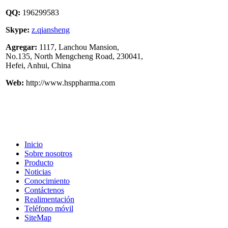
QQ:
196299583
Skype:
z.qiansheng
Agregar:
1117, Lanchou Mansion,
No.135, North Mengcheng Road, 230041,
Hefei, Anhui, China
Web:
http://www.hsppharma.com
Inicio
Sobre nosotros
Producto
Noticias
Conocimiento
Contáctenos
Realimentación
Teléfono móvil
SiteMap