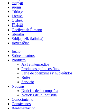
magyar
suomi
Türkçe
Lietuvių
O'zbek
日本語
Gaeilgenah Éireann
íslenska
Srbija jezik (latinica)
slovenščina
Inicio
Sobre nosotros
Producto
API e intermedios
Productos químicos finos
Serie de coenzimas y nucleótidos
Búfer
Servicio
Noticias
Noticias de la compañía
Noticias de la Industria
Conocimiento
Contáctenos
Realimentación