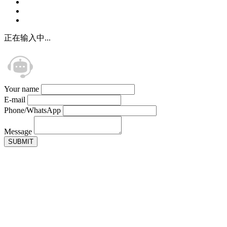
正在输入中...
Your name
E-mail
Phone/WhatsApp
Message
SUBMIT