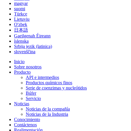
magyar
suomi
Türkçe
Lietuvių
O'zbek
日本語
Gaeilgenah Éireann
íslenska
Srbija jezik (latinica)
slovenščina
Inicio
Sobre nosotros
Producto
API e intermedios
Productos químicos finos
Serie de coenzimas y nucleótidos
Búfer
Servicio
Noticias
Noticias de la compañía
Noticias de la Industria
Conocimiento
Contáctenos
Realimentación